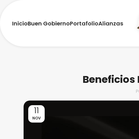
Inicio
Buen Gobierno
Portafolio
Alianzas
Beneficios
P
11
NOV