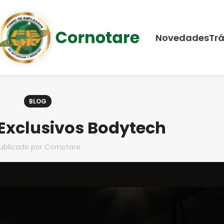
Novedades
Trá
BLOG
 Exclusivos Bodytech
ublicado por
Cornotare